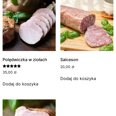
Polędwiczka w ziołach
Salceson
20,00
zł
Oceniono
35,00
zł
5.00
Dodaj do koszyka
na 5
Dodaj do koszyka